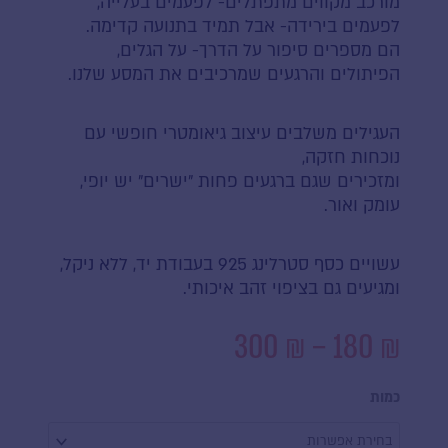
מורכב מקווים מתפתלים- לפעמים בעלייה,
לפעמים בירידה- אבל תמיד בתנועה קדימה.
הם מספרים סיפור על הדרך- על הגלים,
הפיתולים והרגעים שמרכיבים את המסע שלנו.
העגילים משלבים עיצוב גיאומטרי חופשי עם
נוכחות חזקה,
ומזכירים שגם ברגעים פחות ״ישרים״ יש יופי,
עומק ואור.
עשויים כסף סטרלינג 925 בעבודת יד, ללא ניקל,
ומגיעים גם בציפוי זהב איכותי.
טווח
300
₪
–
180
₪
מחירים:
כמות
של
כמות
עד
עגילי
עליות