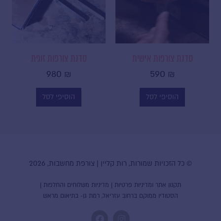
אני רוצה להצטרף
סדנת צורפות אישית
סדנת צורפות זוגית
980
₪
590
₪
הוסיפי לסל
הוסיפי לסל
© כל הזכויות שמורות, רות קליין | צורפת מחשבות, 2026
תקנון אתר ומדיניות פרטיות
|
מדיניות משלוחים והחלפות
|
הסטודיו ממוקם ברחוב עזריאל, רמת גן- בתיאום מראש
F
I
a
n