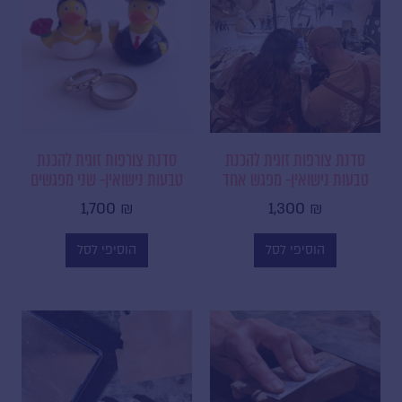
סדנת צורפות זוגית להכנת
סדנת צורפות זוגית להכנת
טבעות נישואין- מפגש אחד
טבעות נישואין- שני מפגשים
1,700
₪
1,300
₪
בואי נהיה חברות!
קבלי עדכונים, מבצעים והשראה
הוסיפי לסל
הוסיפי לסל
רגע לפני כולן
name
Email
Address