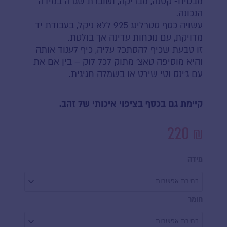
מבטיח- קטנה, מבריקה, ושוברת שגרה במידה
הנכונה.
עשויה כסף סטרלינג 925 ללא ניקל, בעבודת יד
מדויקת, עם נוכחות עדינה אך בולטת.
זו טבעת שכיף להסתכל עליה, כיף לענוד אותה
והיא מוסיפה טאצ׳ מתוק לכל לוק – בין אם את
עם ג׳ינס וטי שירט או בשמלה חגיגית.
קיימת גם בכסף בציפוי איכותי של זהב.
220
₪
כמות
של
מידה
טבעת
סוכריה
חומר