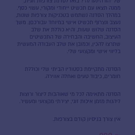
של ״הורה-נער/ה״? בואו לסדנת צורפות זוגית,
ממנה תצאו עם תכשיט ייחודי ומקורי, עשוי כסף.
במהלך הסדנה נשתמש בטכניקות צורפות שונות,
נעצב ונצרוף תכשיט אישי במיוחד עבורכםן. משך
הסדנה שלוש שעות, והיא כוללת את שלב
העיצוב, החשיבה והבחירה של התכשיטים
שתרצו להכין, וכמובן את שלב העבודה המעשית
בליווי אישי ומקצועי שלי.
הסדנה מתקיימת בסטודיו הביתי שלי וכוללת
חומרים, כיבוד טעים ואחלה אווירה.
הסדנה מתאימה לכל מי שאוהבות ליצור ורוצות
ליהנות מזמן איכות זוגי, יצירתי מקצועי ומעשיר.
אין צורך בניסיון קודם בצורפות.