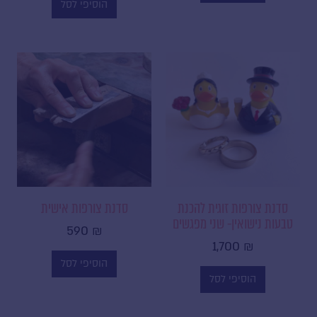
בואי נהיה חברות!
הוסיפי לסל
קבלי עדכונים, מבצעים והשראה
רגע לפני כולן
name
Email
Address
אני רוצה להצטרף
סדנת צורפות זוגית להכנת
סדנת צורפות אישית
טבעות נישואין- שני מפגשים
590
₪
1,700
₪
הוסיפי לסל
הוסיפי לסל