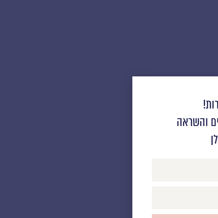
ות!
ים והשראה
ן