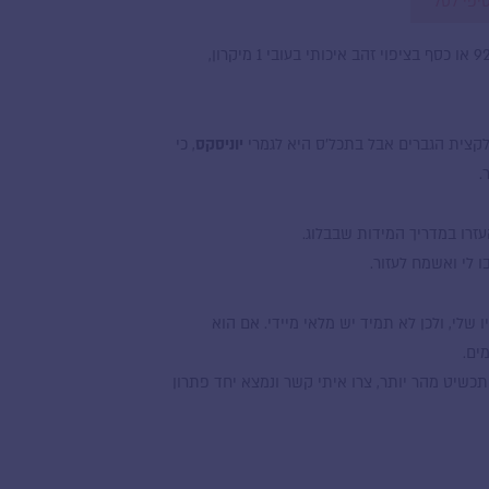
יפי לסל
הטבעת עשויה כסף סטרלינג 925 או כסף בציפוי זהב איכותי בעובי 1 מיקרון,
צית הגברים אבל בתכל’ס היא לגמרי
יוניסקס
, כי
.
זרו במדריך המידות שבבלוג.
 לי ואשמח לעזור.
שלי, ולכן לא תמיד יש מלאי מיידי. אם הוא
כשיט מהר יותר, צרו איתי קשר ונמצא יחד פתרון