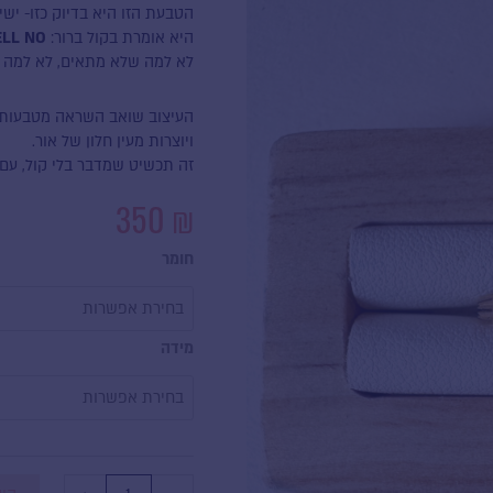
הטבעת הזו היא בדיוק כזו- ישי
היא אומרת בקול ברור:
ELL NO
לא למה שלא מתאים, לא למה 
העיצוב שואב השראה מטבעות 
ויוצרות מעין חלון של אור.
זה תכשיט שמדבר בלי קול, עם
350
₪
כמות
חומר
של
טבעת
HELL
מידה
NO