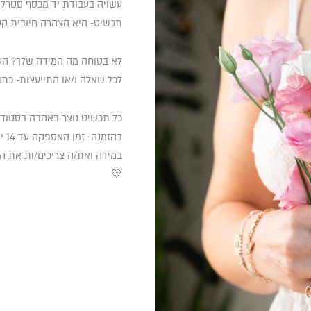
תכשיט- היא הצהרה חיובית קט
לא בטוחה מה המידה שלך? העז
לכל שאלה ו/או התייעצות- כתבו
כל תכשיט נוצר באהבה בסטודיו 
בהזמנה- זמן האספקה עד 14 ימים.
במידה ואת/ה צריכים/ות את הת
💛