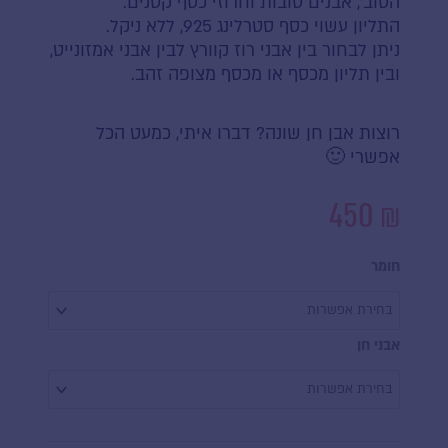
הטוב׳, אבנים טובות וחרוזי כסף קטנים.
התליון עשוי כסף סטרלינג 925, ללא ניקל.
ניתן לבחור בין אבני רוז קוורץ לבין אבני אמזונייט,
ובין תליון מכסף או מכסף מצופה זהב.
רוצות אבן חן שונה? דברו איתי, כמעט הכל
אפשרי 🙂
450
₪
כמות
של
חומר
שרשרת
אופק
אבני חן