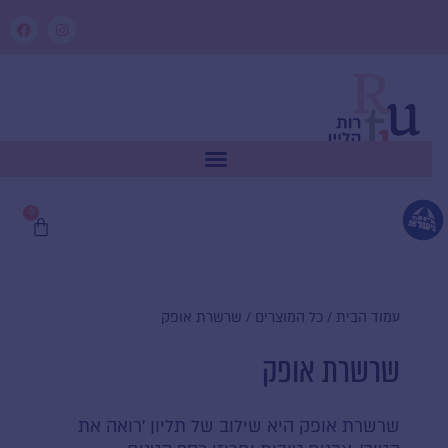
ילוג
F
I
תוכן
n
a
c
s
e
t
b
a
o
g
o
r
k
a
m
0
עגלת
קניות
עמוד הבית
/
כל המוצרים
/ שרשרת אופק
שרשרת אופק
שרשרת אופק היא שילוב של תליון ׳רואה את