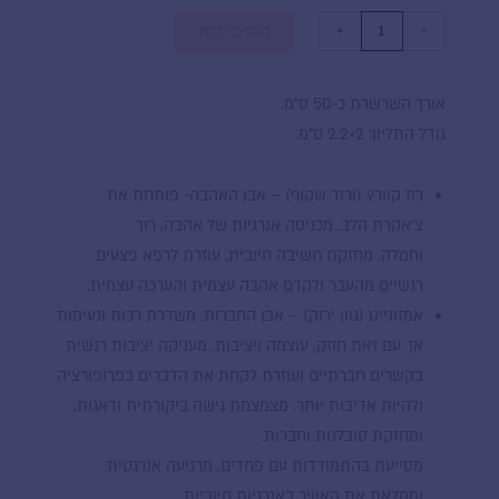
+
-
הוסיפי לסל
אורך השרשרת כ-50 ס״מ.
גודל התליון: 2×2.2 ס״מ.
רוז קוורץ (ורוד שקוף) –
אבן האהבה- פותחת את
צ׳אקרת הלב.
מכניסה אנרגיות של אהבה, רוך
וחמלה.
מחזקת חשיבה חיובית, עוזרת לרפא פצעים
רגשיים מהעבר ולקדם אהבה עצמית והערכה עצמית.
אמזונייט (גוון ירוק) –
אבן החברות. משדרת רכות ונעימות
אך עם זאת חוזק, עוצמה ויציבות. מעניקה יציבות רגשית
בקשרים חברתיים ועוזרת לקחת את הדברים בפרופורציה
ולהיות אדיבות יותר. מצמצמת גישה ביקורתית ודאגות,
ומחזקת סובלנות וחברות.
מסייעת בהתמודדות עם פחדים, מרגיעה אנרגטית
וממלאת את האוויר
באנרגיות חיוביות.