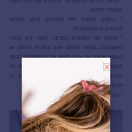
* מזערו ככל הניתן מגע של התכשיט עם מים, בושם
ותכשירי טיפוח.
* הימנעו מלענוד את התכשיט בזמן פעילות
ספורטיבית אינטנסיבית.
* אחסנו את התכשיט בסביבה יבשה (לא בחדר
האמבטיה), מומלץ לאחסן אותו בשקית זיפלוק או
קופסא אטומה על מנת למנוע את התחמצנות הכסף
מתחת לציפוי. אחסון בלי חמצן יעזור לשמור על
הבהירות והברק של התכשיטים. מומלץ לשמור כל
תכשיט בשקית נפרדת, למניעת שריטות.
* נקו את התכשיט במטלית כותנה יבשה בלבד.