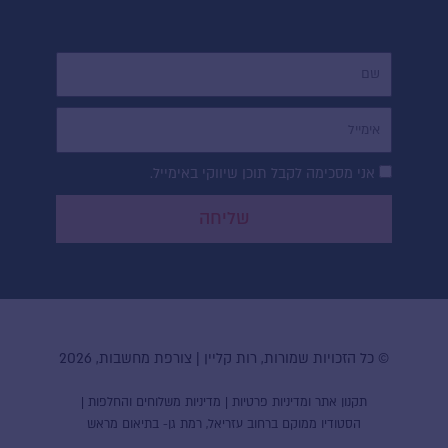
שם
בואי נהיה חברות!
אימייל
קבלי עדכונים, מבצעים והשראה
הסכמה
אני מסכימה לקבל תוכן שיווקי באימייל.
רגע לפני כולן
לדיוור
שליחה
name
Email
Address
אני רוצה להצטרף
© כל הזכויות שמורות, רות קליין | צורפת מחשבות, 2026
תקנון אתר ומדיניות פרטיות
|
מדיניות משלוחים והחלפות
|
הסטודיו ממוקם ברחוב עזריאל, רמת גן- בתיאום מראש